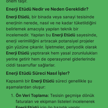
önem taşır.
Enerji Etüdü Nedir ve Neden Gereklidir?
Enerji Etüdü
, bir binada veya sanayi tesisinde
enerjinin nerede, nasıl ve ne kadar tüketildiğini
belirlemek amacıyla yapılan teknik bir
incelemedir. Yapılan bu
Enerji Etüdü
sayesinde,
enerji verimliliğini artıracak potansiyel projeler
gün yüzüne çıkarılır. İşletmeler, periyodik olarak
Enerji Etüdü
yaptırarak hem yasal zorunlulukları
yerine getirir hem de operasyonel giderlerinde
ciddi tasarruflar sağlarlar.
Enerji Etüdü Süreci Nasıl İşler?
Kapsamlı bir
Enerji Etüdü
süreci genellikle şu
aşamalardan oluşur:
Ön Veri Toplama:
Tesisin geçmişe dönük
faturaları ve ekipman listeleri incelenerek
Enerji Etüdü
için ön hazırlık yapılır.