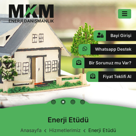
Bayi Girişi
Whatsapp Destek
Bir Sorunuz mu Var?
Fiyat Teklifi Al
Enerji Etüdü
Anasayfa
Hizmetlerimiz
Enerji Etüdü