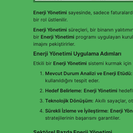
Enerji Yönetimi
sayesinde, sadece faturalard
bir rol üstlenilir.
Enerji Yönetimi
süreçleri, bir binanın yalıtı
bir
Enerji Yönetimi
programı uygulayan kuruluşl
imajını pekiştirirler.
Enerji Yönetimi Uygulama Adımları
Etkili bir
Enerji Yönetimi
sistemi kurmak için b
Mevcut Durum Analizi ve Enerji Etüdü:
kullanıldığını tespit eder.
Hedef Belirleme:
Enerji Yönetimi
hedefle
Teknolojik Dönüşüm:
Akıllı sayaçlar, 
Sürekli İzleme ve İyileştirme:
Enerji Yön
stratejilerinin başarısını garantiler.
Sektörel Bazda Enerji Yönetimi