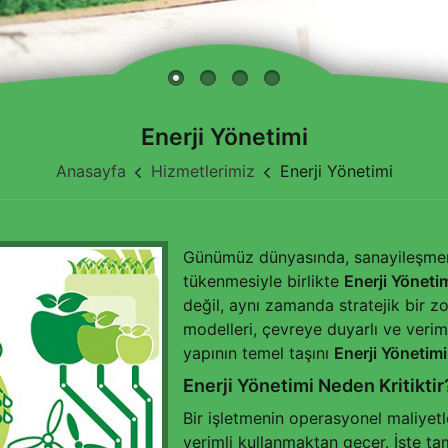
Enerji Yönetimi
Anasayfa
Hizmetlerimiz
Enerji Yönetimi
Günümüz dünyasında, sanayileşmeni
tükenmesiyle birlikte
Enerji Yöneti
değil, aynı zamanda stratejik bir zo
modelleri, çevreye duyarlı ve veriml
yapının temel taşını
Enerji Yönetimi
Enerji Yönetimi Neden Kritiktir
Bir işletmenin operasyonel maliyetle
verimli kullanmaktan geçer. İşte 