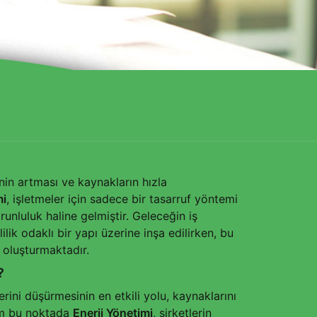
n artması ve kaynakların hızla
mi
, işletmeler için sadece bir tasarruf yöntemi
runluluk haline gelmiştir. Geleceğin iş
ilik odaklı bir yapı üzerine inşa edilirken, bu
oluşturmaktadır.
?
rini düşürmesinin en etkili yolu, kaynaklarını
tam bu noktada
Enerji Yönetimi
, şirketlerin