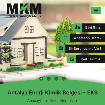
Bayi Girişi
Whatsapp Destek
Bir Sorunuz mu Var?
Fiyat Teklifi Al
Antalya Enerji Kimlik Belgesi - EKB
Anasayfa
Hizmetlerimiz