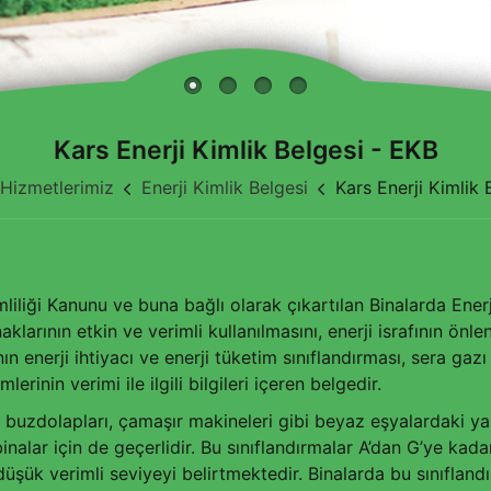
Kars Enerji Kimlik Belgesi - EKB
Hizmetlerimiz
Enerji Kimlik Belgesi
Kars Enerji Kimlik 
imliliği Kanunu ve buna bağlı olarak çıkartılan Binalarda En
naklarının etkin ve verimli kullanılmasını, enerji israfının 
ın enerji ihtiyacı ve enerji tüketim sınıflandırması, sera gazı 
rinin verimi ile ilgili bilgileri içeren belgedir.
le buzdolapları, çamaşır makineleri gibi beyaz eşyalardaki y
binalar için de geçerlidir. Bu sınıflandırmalar A’dan G’ye kadar
n düşük verimli seviyeyi belirtmektedir. Binalarda bu sınıfla