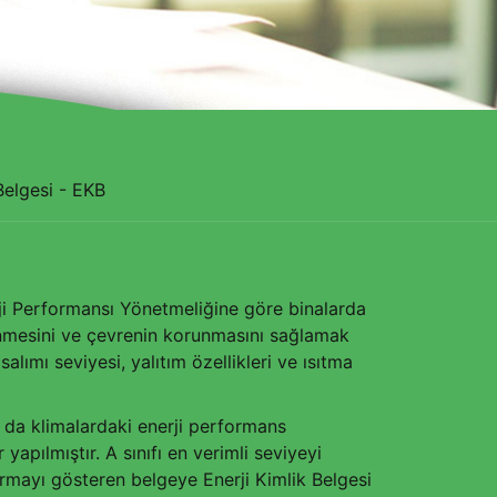
Belgesi - EKB
erji Performansı Yönetmeliğine göre binalarda
önlenmesini ve çevrenin korunmasını sağlamak
salımı seviyesi, yalıtım özellikleri ve ısıtma
a da klimalardaki enerji performans
 yapılmıştır. A sınıfı en verimli seviyeyi
ndırmayı gösteren belgeye Enerji Kimlik Belgesi