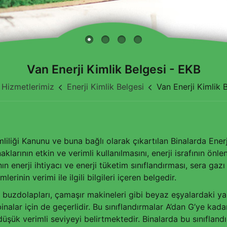
Van Enerji Kimlik Belgesi - EKB
Hizmetlerimiz
Enerji Kimlik Belgesi
Van Enerji Kimlik 
imliliği Kanunu ve buna bağlı olarak çıkartılan Binalarda En
naklarının etkin ve verimli kullanılmasını, enerji israfının 
ın enerji ihtiyacı ve enerji tüketim sınıflandırması, sera gazı 
rinin verimi ile ilgili bilgileri içeren belgedir.
le buzdolapları, çamaşır makineleri gibi beyaz eşyalardaki y
binalar için de geçerlidir. Bu sınıflandırmalar A’dan G’ye kadar
n düşük verimli seviyeyi belirtmektedir. Binalarda bu sınıfla