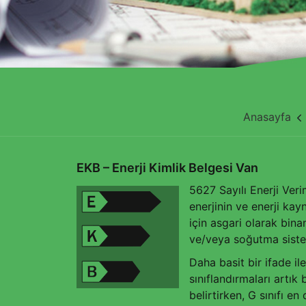
Anasayfa
EKB – Enerji Kimlik Belgesi Van
5627 Sayılı Enerji Ver
enerjinin ve enerji kay
için asgari olarak binan
ve/veya soğutma sistemle
Daha basit bir ifade i
sınıflandırmaları artık 
belirtirken, G sınıfı e