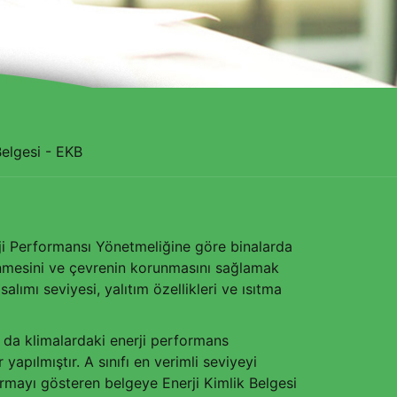
Belgesi - EKB
erji Performansı Yönetmeliğine göre binalarda
önlenmesini ve çevrenin korunmasını sağlamak
salımı seviyesi, yalıtım özellikleri ve ısıtma
a da klimalardaki enerji performans
 yapılmıştır. A sınıfı en verimli seviyeyi
ndırmayı gösteren belgeye Enerji Kimlik Belgesi